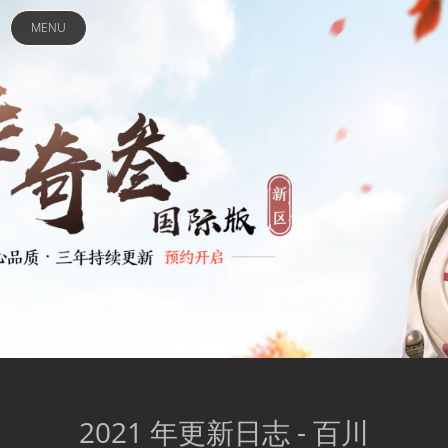
2021
年
MENU
更
新
日
志-
百
川
-
Mir
3
Asia
2021 年更新日志 - 百川