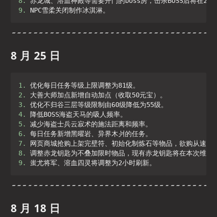
8. 
9. 
NPC雪柔关闭制作冰淇淋。
8 月 25 日
1. 
2. 
3. 
4. 
5. 
6. 
7. 
8. 
9. 
蚩尤将军、溶血四灵将调整为2小时刷新。
8 月 18 日