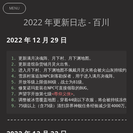
2022
年
MENU
更
新
2022 年更新日志 - 百川
日
志-
百
川
2022 年 12 月 29 日
-
Mir
3
Asia
1. 
2. 
3. 
4. 
5. 
6. 
7. 
声望字开放第七级
<
尊仰义侠
>
8. 
9. 
75级以上（含75级）清扫异界神舰任务经验减少至4000万。