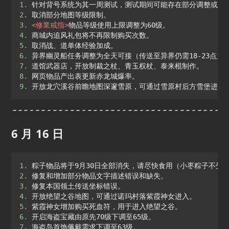
1. 
2. 
3. 
<
修業戒指
>
4. 
5. 
6. 
7. 
8. 
9. 
开放龙穴溪谷前瞻地图深邃雪原，可通过雪原村后方雪堡进入
6 月 16 日
1. 
2. 
3. 
4. 
5. 
6. 
7. 