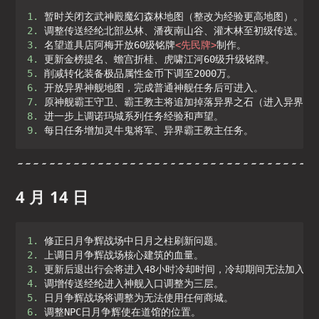
1. 
2. 
3. 
名望道具店阿梅开放60级铭牌
<
先民牌
>
4. 
5. 
6. 
7. 
8. 
9. 
每日任务增加灵牛鬼将军、异界霸王教主任务。
4 月 14 日
1. 
2. 
3. 
4. 
5. 
6. 