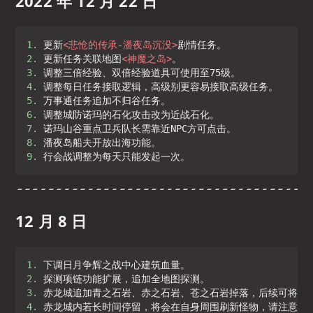
2022 年 12 月 22 日
1. 
更新
<
悲怆的传承-潘夜岛沉没
>
2. 
更新任务关联地图
<
神魔之岛
>
3. 
4. 
5. 
6. 
7. 
8. 
9. 
行会战调整为每天只能发起一次。
12 月 8 日
1. 
2. 
3. 
4. 