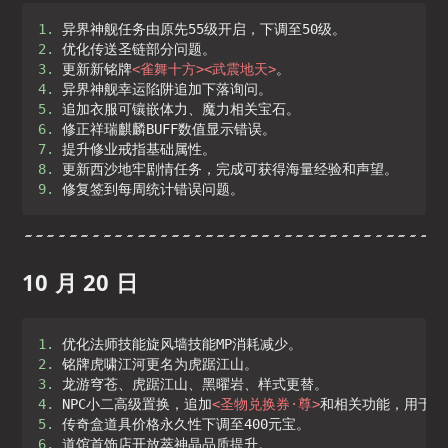
1. 
2. 
3. 
更新新铭牌
<
雀舞十方
>
<
武震地天
>
4. 
5. 
6. 
7. 
8. 
9. 
修复签到每周统计错误问题。
10 月 20 日
1. 
2. 
3. 
4. 
NPC小二高级置换，追加
<
圣物兑换券·尊
>
5. 
6. 