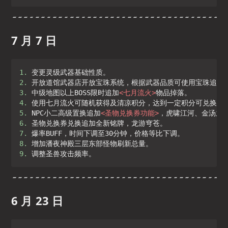
7 月 7 日
1. 
2. 
3. 
中级地图以上BOSS限时追加
<
七月流火
>
4. 
5. 
NPC小二高级置换追加
<
圣物兑换券功能
>
6. 
7. 
8. 
9. 
调整圣兽攻击频率。
6 月 23 日