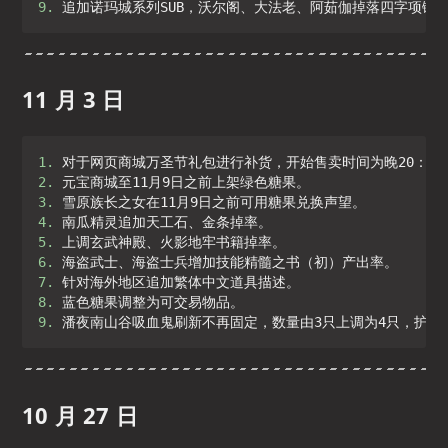
9. 
追加诺玛城系列SUB，沃尔阁、大法老、阿茹伽掉落四字项链
11 月 3 日
1. 
2. 
3. 
4. 
5. 
6. 
7. 
8. 
9. 
潘夜南山谷吸血鬼刷新不再固定，数量由3只上调为4只，护法
10 月 27 日