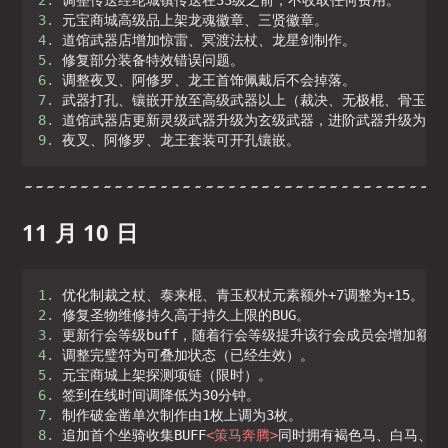
3. 
4. 
5. 
6. 
7. 
8. 
9. 
夜叉、阿修罗、龙王套装可开孔镶嵌。
11 月 10 日
1. 
2. 
3. 
4. 
5. 
6. 
7. 
8. 
追加首个坐骑收集BUFF
<
策马奔腾
>