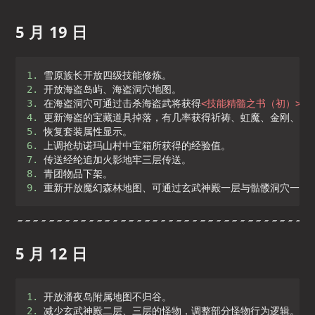
5 月 19 日
1. 
2. 
3. 
在海盗洞穴可通过击杀海盗武将获得
<
技能精髓之书（初）
>
4. 
5. 
6. 
7. 
8. 
9. 
重新开放魔幻森林地图、可通过玄武神殿一层与骷髅洞穴一层
5 月 12 日
1. 
2. 