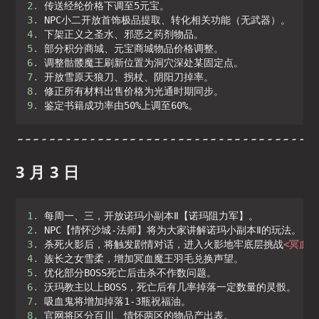
2. 
3. 
4. 
5. 
6. 
7. 
8. 
9. 
鉴定书籍成功率由50%上调至60%。
3 月 3 日
1. 
2. 
3. 
杀死火影后，将触发剧情对话，进入火影地牢底层挑战
<
冥血魔
4. 
5. 
6. 
7. 
8. 