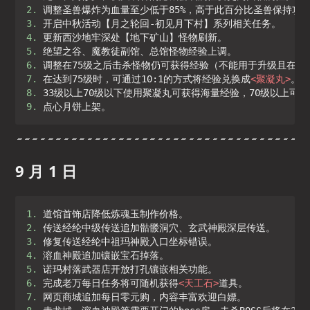
2. 
3. 
4. 
5. 
6. 
7. 
在达到75级时，可通过10:1的方式将经验兑换成
<
聚凝丸
>
8. 
9. 
点心月饼上架。
9 月 1 日
1. 
2. 
3. 
4. 
5. 
6. 
完成老万每日任务将可随机获得
<
天工石
>
7. 