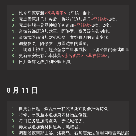
1. 
比奇马厩更新
<
苍岳魔甲
>
2. 
完成雪原迷信任务后，将获得追加道具
<
马蹄铁
>
3. 
完成神舰与异界神舰任务追加
<
马蹄铁
>
4. 
5. 
6. 
7. 
8. 
更新奉安坛有几率掉落
<
苍岳矿晶
>
<
萃神霜华
>
9. 
日月争辉之战胜利经验上调。
8 月 11 日
1. 
2. 
3. 
4. 
5. 