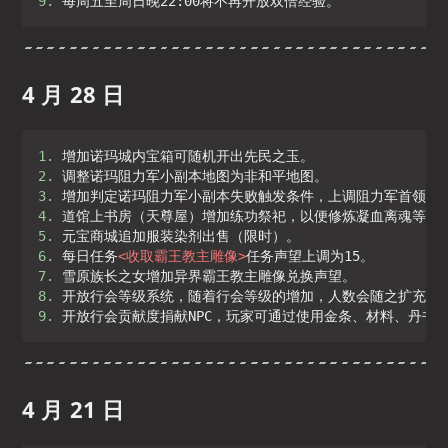
9. 
每周五至周日晚22:00将不再开放双倍经验。
4 月 28 日
1. 
2. 
3. 
4. 
5. 
6. 
每日任务
<
收取霸王教主雕像
>
7. 
8. 
9. 
开放行会贡献度捐献NPC，玩家可通过使用金条、材料、丹书
4 月 21 日