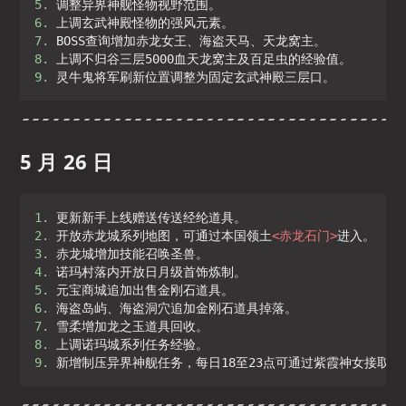
5. 
6. 
7. 
8. 
9. 
灵牛鬼将军刷新位置调整为固定玄武神殿三层口。
5 月 26 日
1. 
2. 
开放赤龙城系列地图，可通过本国领土
<
赤龙石门
>
3. 
4. 
5. 
6. 
7. 
8. 
9. 
新增制压异界神舰任务，每日18至23点可通过紫霞神女接取。