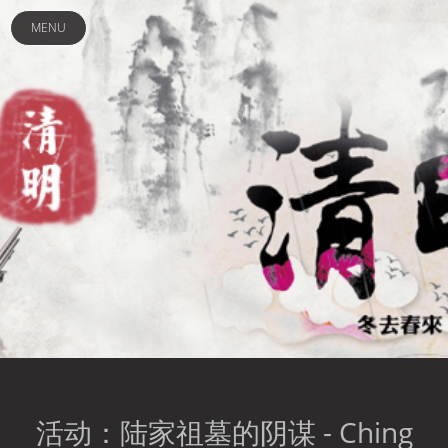
活
动：
MENU
陆
家
祖
墓
的
阴
谋
-
Ching
Ming
Festival
-
Mir
3
Asia
活动：陆家祖墓的阴谋 - Ching