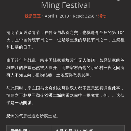
Ming Festival
我是豆豆
•
April 1, 2019
• Read: 3268
•
活动
清明节又叫踏青节，在仲春与暮春之交，也就是冬至后的第 104
天，是中国传统节日之一，也是最重要的祭祀节日之一，是祭祖
和扫墓的日子。
由于连年的战乱，宗主国陆家祖坟常年无人修缮，曾经陆家的英
雄陆江的坟墓已然被人掘开。而陆家村西边的小岭村一夜之间所
有人不知去向，植物枯萎，土地变得恶臭发黑。
与此同时，宗主国与比奇剑拔弩张双方都不愿意派兵调查此事，
情急之下林夏玉勒令
沙漠土城
的乘龙前往一探究竟，但。。这似
乎是一场
阴谋
。
恐怖的气息已逼近沙漠土城。
活动时间：
4 月 5 日 21：00 点