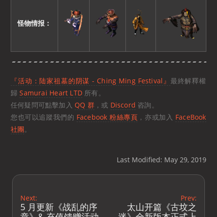
怪物情报：
『活动：陆家祖墓的阴谋 - Ching Ming Festival』
最終解釋權
歸
Samurai Heart LTD
所有。
任何疑問可點擊加入
QQ 群
，或
Discord
咨詢。
您也可以追蹤我們的
Facebook 粉絲專頁
，亦或加入
FaceBook
社團
。
Last Modified: May 29, 2019
Next:
Prev:
5 月更新《战乱的序
太山开篇《古坟之
章》& 充值馈赠活动
迷》全新版本正式上